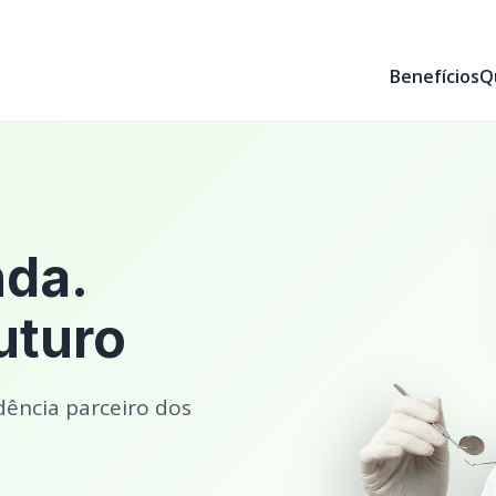
Benefícios
Q
nda.
uturo
dência parceiro dos