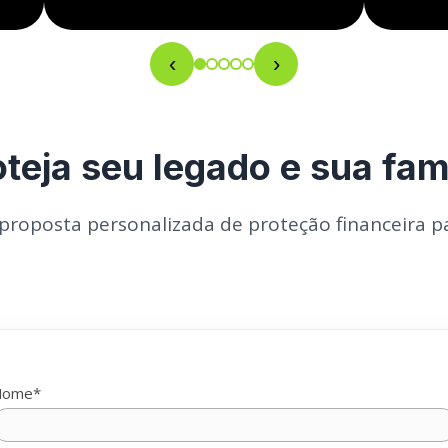
‹
›
oteja seu legado e sua famí
roposta personalizada de proteção financeira pa
Nome*