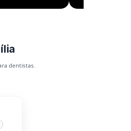
lia
ra dentistas.