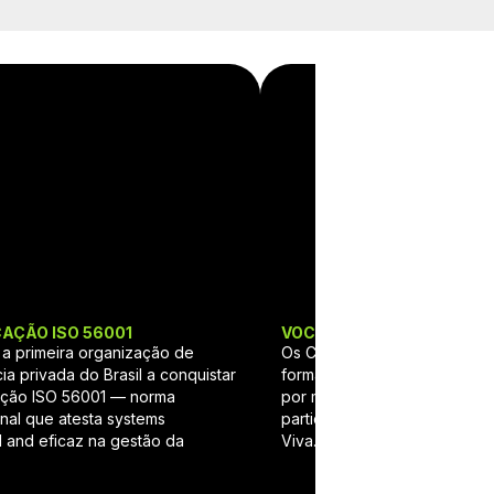
CAÇÃO ISO 56001
VOCÊ NO CONSELHO
i a primeira organização de
Os Conselhos Deliberativo e 
ia privada do Brasil a conquistar
formados por participantes 
cação ISO 56001 — norma
por meio de eleição. Ou seja
onal que atesta systems
participante integra a admini
d and eficaz na gestão da
Viva.