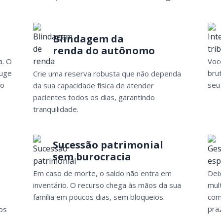
Blindagem da
renda do autônomo
a. O
Voc
juge
brut
Crie uma reserva robusta que não dependa
ão
seu
da sua capacidade física de atender
pacientes todos os dias, garantindo
tranquilidade.
Sucessão patrimonial
sem burocracia
Em caso de morte, o saldo não entra em
Dei
inventário. O recurso chega às mãos da sua
mul
família em poucos dias, sem bloqueios.
com
u
pra
os