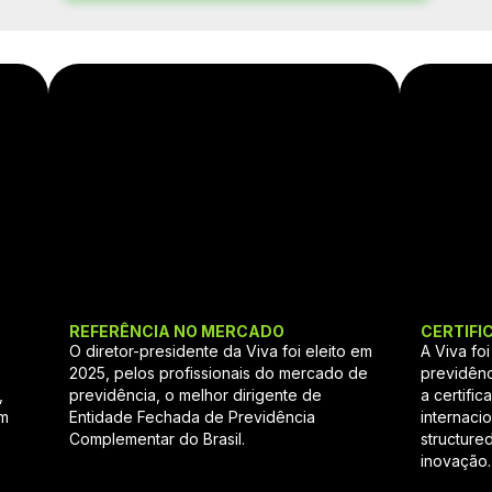
A
REFERÊNCIA NO MERCADO
CERTIFI
O diretor-presidente da Viva foi eleito em
A Viva fo
2025, pelos profissionais do mercado de
previdênc
,
previdência, o melhor dirigente de
a certifi
em
Entidade Fechada de Previdência
internaci
Complementar do Brasil.
structure
inovação.