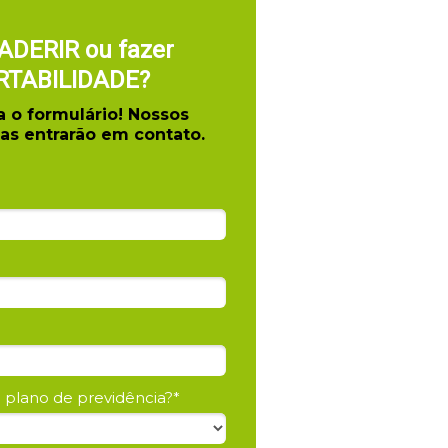
ADERIR ou fazer
RTABILIDADE?
 o formulário! Nossos
tas entrarão em contato.
o plano de previdência?*