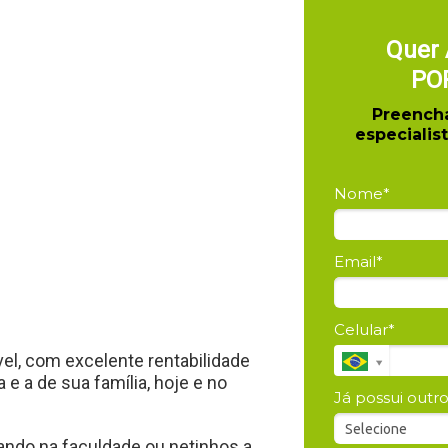
Quer 
PO
Preencha
especialis
Nome*
Email*
Celular*
vel, com excelente rentabilidade
e a de sua família, hoje e no
Já possui outr
rando na faculdade ou netinhos a