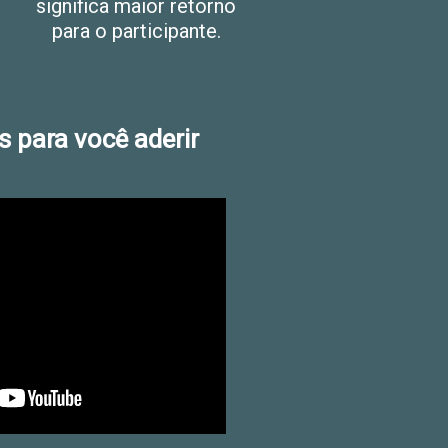
significa maior retorno
para o participante.
 para você aderir