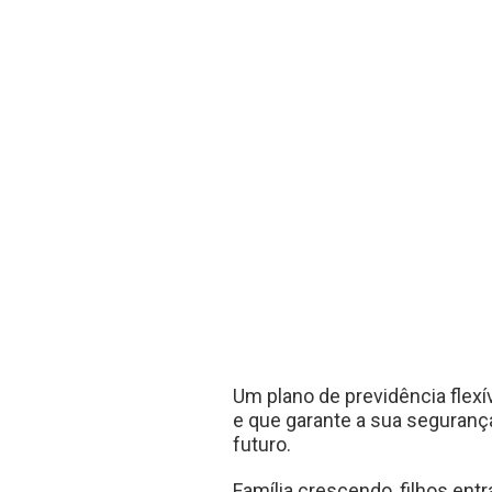
Um plano de previdência flexí
e que garante a sua segurança 
futuro.
Família crescendo, filhos ent