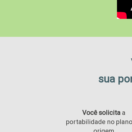
sua por
Você solicita
a
portabilidade no plan
origem